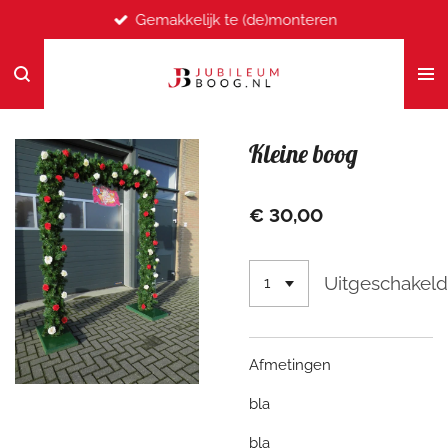
Gemakkelijk te (de)monteren
Ga
direct
naar
de
hoofdinhoud
Kleine boog
€ 30,00
Uitgeschakel
Afmetingen
bla
bla