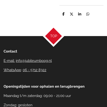
D
D
S
D
e
e
h
e
l
e
a
l
e
l
r
e
n
e
n
TOP
Contact
E-mail:
info@jubileumboog.nl
WhatsApp
:
06 - 5712 8322
Openingstijden voor ophalen en terugbrengen
Maandag t/m zaterdag: 09;00 - 21:00 uur
Zondag: gesloten